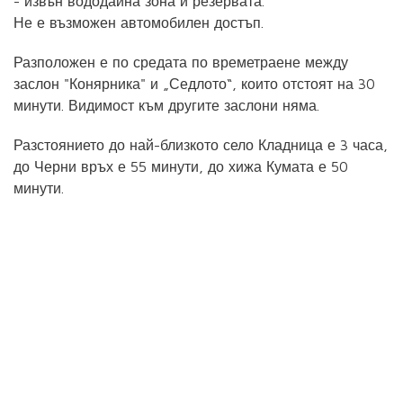
- извън вододайна зона и резервата.
Не е възможен автомобилен достъп.
Разположен е по средата по времетраене между
заслон "Конярника" и „Седлото“, които отстоят на 30
минути. Видимост към другите заслони няма.
Разстоянието до най-близкото село Кладница е 3 часа,
до Черни връх е 55 минути, до хижа Кумата е 50
минути.