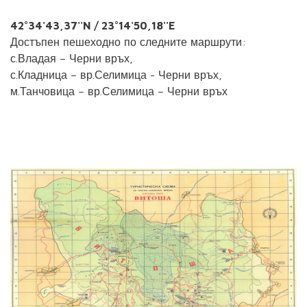
42°34'43,37''N / 23°14'50,18''E
Достъпен пешеходно по следните маршрути:
с.Владая – Черни връх,
с.Кладница – вр.Селимица - Черни връх,
м.Танчовица – вр.Селимица – Черни връх