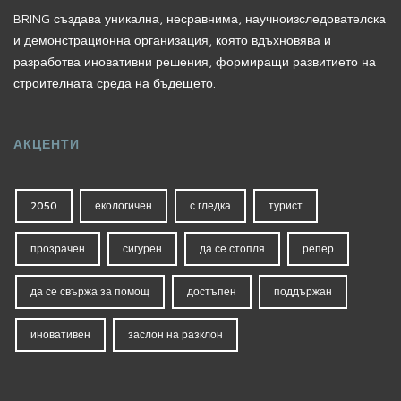
BRING създава уникална, несравнима, научноизследователска
и демонстрационна организация, която вдъхновява и
разработва иновативни решения, формиращи развитието на
строителната среда на бъдещето.
АКЦЕНТИ
2050
екологичен
с гледка
турист
прозрачен
сигурен
да се стопля
репер
да се свържа за помощ
достъпен
поддържан
иновативен
заслон на разклон