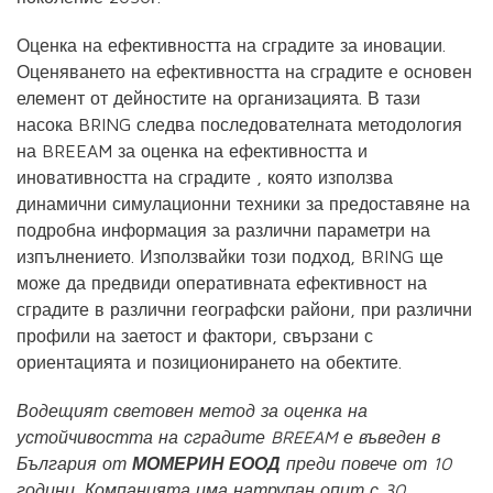
Оценка на ефективността на сградите за иновации.
Оценяването на ефективността на сградите е основен
елемент от дейностите на организацията. В тази
насока BRING следва последователната методология
на BREEAM за оценка на ефективността и
иновативността на сградите , която използва
динамични симулационни техники за предоставяне на
подробна информация за различни параметри на
изпълнението. Използвайки този подход, BRING ще
може да предвиди оперативната ефективност на
сградите в различни географски райони, при различни
профили на заетост и фактори, свързани с
ориентацията и позиционирането на обектите.
Водещият световен метод за оценка на
устойчивостта на сградите BREEAM е въведен в
България от
МОМЕРИН ЕООД
преди повече от 10
години. Компанията има натрупан опит с 30